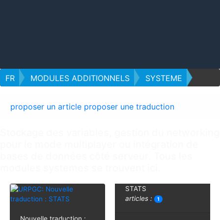
FR
MODULES ADDITIONNELS
SYSTEME
proposer un article
proposer une traduction
Stockage des variables, gestion du networking
pour le mode multiplayer ou intégration de
bases de données côté serveur. Tous les
modules systemes se trouvent ici.
STATS
articles :
1
Nouvelle traduction :