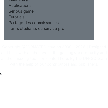
Applications.
Serious game.
Tutoriels.
Partage des connaissances.
Tarifs étudiants ou service pro.
Copyright @FORMATEC studios 2009 - 2026 | Designed
and built with all the love in the gamingworld of unity and
all the amazing tools presented here. By the URPGC team
with the help of our contributors and publishers.
>