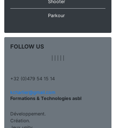
Shooter
Parkour
FOLLOW US
|
|
|
|
|
+32 (0)479 54 15 14
kcharlier@gmail.com
Formations & Technologies asbl
Développement.
Création.
Jeux unity.